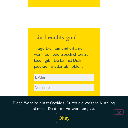
Ein Leuchtsignal
Trage Dich ein und erfahre,
wenn es neue Geschichten zu
lesen gibt! Du kannst Dich
jederzeit wieder abmelden.
Anmelden
Diese Website nutzt Cookies. Durch die weitere Nutzung
stimmst Du deren Verwendung zu.
Sender.net email marketing
Okay