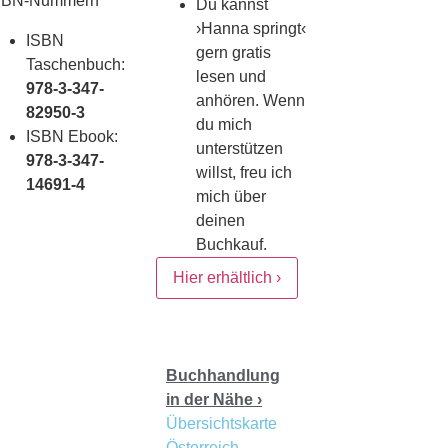
SBN-Nummern
Du kannst
›Hanna springt‹
ISBN
gern gratis
Taschenbuch:
lesen und
978-3-347-
anhören. Wenn
82950-3
du mich
ISBN Ebook:
unterstützen
978-3-347-
willst, freu ich
14691-4
mich über
deinen
Buchkauf.
Hier erhältlich ›
Buchhandlung
in der Nähe ›
Übersichtskarte
Österreich