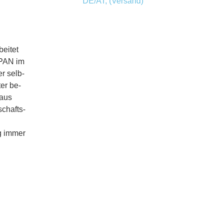
DE/AT, (Versand)
beitet
 PAN im
er selb­
er be­
 aus
chafts­
g immer